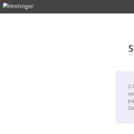
S
O 
se
pu
Ge