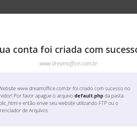
ua conta foi criada com sucess
www.dreamoffice.com.br
Website
www.dreamoffice.com.br
foi criado com sucesso no
rvidor! Por favor apague o arquivo
default.php
da pasta
blic_html e então envie seu website utilizando FTP ou o
renciador de Arquivos.